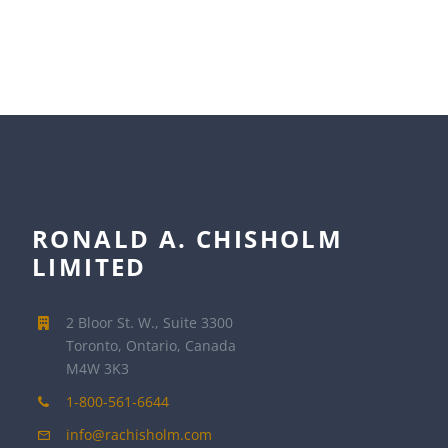
RONALD A. CHISHOLM
LIMITED
2 Bloor St. W., Suite 3300
Toronto, Ontario, Canada
M4W 3K3
1-800-561-6644
info@rachisholm.com